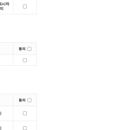
회시까
지
동의
동의
시
시