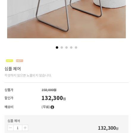
심플 체어
작성하지 않으면 노출되지 않습니다.
상품가
158,000원
132,300
할인가
원
배송비
(무료)
심플 체어
132,300
원