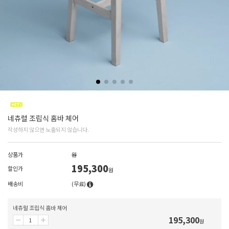
네츄럴 조립식 홈바 체어
작성하지 않으면 노출되지 않습니다.
상품가
원
195,300
할인가
원
배송비
(무료)
네츄럴 조립식 홈바 체어
195,300
원