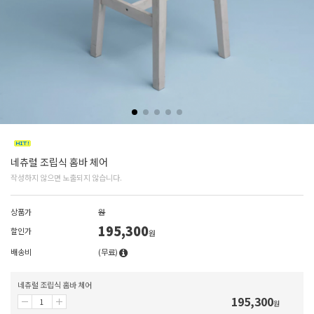
네츄럴 조립식 홈바 체어
작성하지 않으면 노출되지 않습니다.
상품가
원
195,300
할인가
원
배송비
(무료)
네츄럴 조립식 홈바 체어
195,300
원